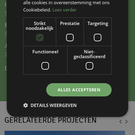
alle cookies in overeenstemming met ons
Ontwerp
Cookiebeleid.
Lees verder
Stijn Rademakers
Strikt
Prestatie
Targeting
Bouwbedrijf
noodzakelijk
Sprangers Bouwbedrijf BV
Jaar van realisatie
Functioneel
Niet-
2014
geclassificeerd
Deel dit project
Facebook
LinkedIn
Pinterest
ALLES ACCEPTEREN
DETAILS WEERGEVEN
GERELATEERDE PROJECTEN