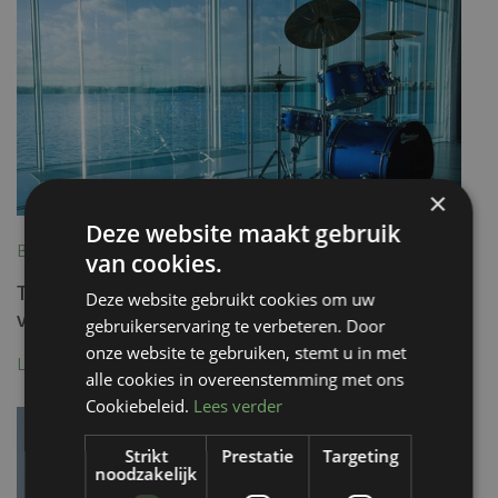
×
Deze website maakt gebruik
Blog, 20 January 2023
van cookies.
TotalGlas: het uitgebreide programma van
Deze website gebruikt cookies om uw
volglazen producten!
gebruikerservaring te verbeteren. Door
onze website te gebruiken, stemt u in met
Lees meer
alle cookies in overeenstemming met ons
Cookiebeleid.
Lees verder
Strikt
Prestatie
Targeting
noodzakelijk