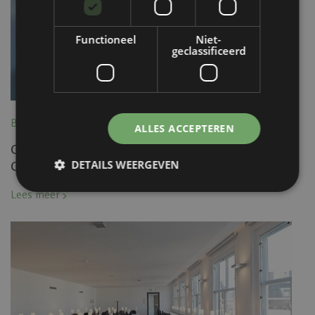
Functioneel
Niet-
geclassificeerd
Blog, 6 January 2023
ALLES ACCEPTEREN
Geluidsoplossingen door Mview+ Silent Air
DETAILS WEERGEVEN
Gevelschermen
Lees meer