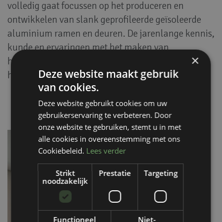
volledig gaat focussen op het produceren en
ontwikkelen van slank geprofileerde geïsoleerde
aluminium ramen en deuren. De jarenlange kennis,
kunde en ervaringen met het maken van
×
hardglazen producten blijft hierdoor in tact en
Deze website maakt gebruik
heeft haar nieuwe vorm verkregen: de plus.
van cookies.
Deze website gebruikt cookies om uw
gebruikerservaring te verbeteren. Door
onze website te gebruiken, stemt u in met
alle cookies in overeenstemming met ons
Cookiebeleid.
Lees verder
Strikt
Prestatie
Targeting
noodzakelijk
Functioneel
Niet-