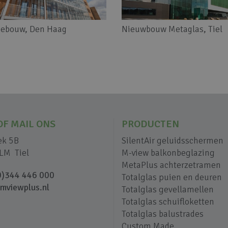
ebouw, Den Haag
Nieuwbouw Metaglas, Tiel
OF MAIL ONS
PRODUCTEN
ek 5B
SilentAir geluidsschermen
LM Tiel
M-view balkonbeglazing
MetaPlus achterzetramen
0)344 446 000
Totalglas puien en deuren
mviewplus.nl
Totalglas gevellamellen
Totalglas schuifloketten
Totalglas balustrades
Custom Made