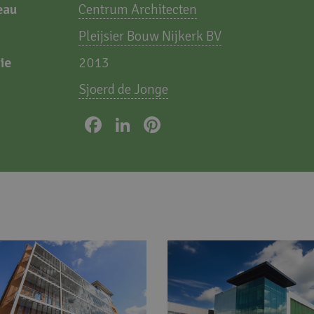
eau
Centrum Architecten
Pleijsier Bouw Nijkerk BV
ie
2013
Sjoerd de Jonge
Facebook
LinkedIn
Pinterest