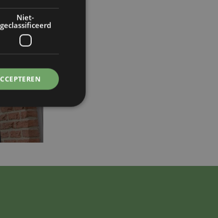
Niet-
geclassificeerd
ACCEPTEREN