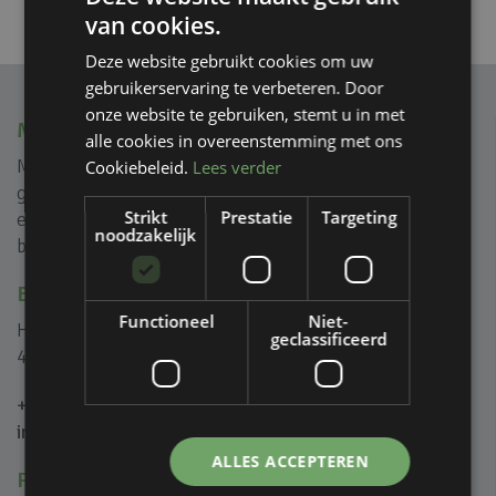
van cookies.
Deze website gebruikt cookies om uw
gebruikerservaring te verbeteren. Door
onze website te gebruiken, stemt u in met
MVIEW+
alle cookies in overeenstemming met ons
Mview+ is gespecialiseerd in rank geprofileerde
Cookiebeleid.
Lees verder
glasoplossingen voor (na) isolatie, reductie van geluid
Strikt
Prestatie
Targeting
en creëren van ongeïsoleerde glazen puien voor zowel
noodzakelijk
binnen als buiten.
BEL OF MAIL ONS
Functioneel
Niet-
Het Eek 5B
geclassificeerd
4004 LM Tiel
+31 (0)344 446 000
info@mviewplus.nl
ALLES ACCEPTEREN
PRODUCTEN