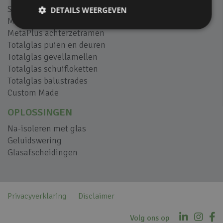
SilentAir geluidsschermen
DETAILS WEERGEVEN
M-view balkonbeglazing
MetaPlus achterzetramen
Totalglas puien en deuren
Totalglas gevellamellen
Totalglas schuifloketten
Totalglas balustrades
Custom Made
OPLOSSINGEN
Na-isoleren met glas
Geluidswering
Glasafscheidingen
Privacyverklaring
Disclaimer
Volg ons op