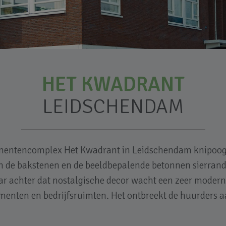
HET KWADRANT
LEIDSCHENDAM
mentencomplex Het Kwadrant in Leidschendam knipoogt
 de bakstenen en de beeldbepalende betonnen sierrande
aar achter dat nostalgische decor wacht een zeer mod
menten en bedrijfsruimten. Het ontbreekt de huurders aa