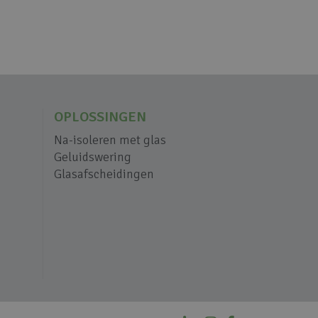
OPLOSSINGEN
Na-isoleren met glas
Geluidswering
Glasafscheidingen