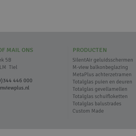
OF MAIL ONS
PRODUCTEN
ek 5B
SilentAir geluidsschermen
LM Tiel
M-view balkonbeglazing
MetaPlus achterzetramen
0)344 446 000
Totalglas puien en deuren
mviewplus.nl
Totalglas gevellamellen
Totalglas schuifloketten
Totalglas balustrades
Custom Made