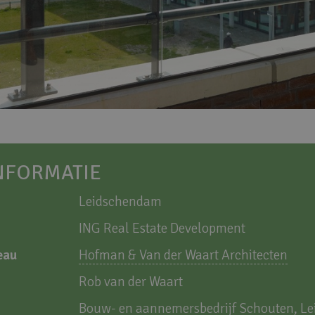
NFORMATIE
Leidschendam
ING Real Estate Development
eau
Hofman & Van der Waart Architecten
Rob van der Waart
Bouw- en aannemersbedrijf Schouten, L