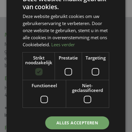
van cookies.
Deze website gebruikt cookies om uw
gebruikerservaring te verbeteren. Door
onze website te gebruiken, stemt u in met
MVIEW+
alle cookies in overeenstemming met ons
Mview+ is gespecialiseerd in rank geprofileerde
Cookiebeleid.
Lees verder
glasoplossingen voor (na) isolatie, reductie van geluid
Strikt
Prestatie
Targeting
en creëren van ongeïsoleerde glazen puien voor zowel
noodzakelijk
binnen als buiten.
BEL OF MAIL ONS
Functioneel
Niet-
Het Eek 5B
geclassificeerd
4004 LM Tiel
+31 (0)344 446 000
info@mviewplus.nl
ALLES ACCEPTEREN
PRODUCTEN