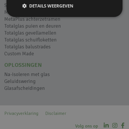
SilentAir geluidsschermen
DETAILS WEERGEVEN
M-view balkonbeglazing
MetaPlus achterzetramen
Totalglas puien en deuren
Totalglas gevellamellen
Totalglas schuifloketten
Totalglas balustrades
Custom Made
OPLOSSINGEN
Na-isoleren met glas
Geluidswering
Glasafscheidingen
Privacyverklaring
Disclaimer
Volg ons op