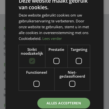
Deze website maakt gebruik
van cookies.
Deze website gebruikt cookies om uw
gebruikerservaring te verbeteren. Door
onze website te gebruiken, stemt u in met
MVIEW+
alle cookies in overeenstemming met ons
Mview+ is gespecialiseerd in rank geprofileerde
Cookiebeleid.
Lees verder
glasoplossingen voor (na) isolatie, reductie van geluid
en creëren van ongeïsoleerde glazen puien voor zowel
Strikt
Prestatie
Targeting
noodzakelijk
binnen als buiten.
BEL OF MAIL ONS
Het Eek 5B
Functioneel
Niet-
geclassificeerd
4004 LM Tiel
+31 (0)344 446 000
info@mviewplus.nl
ALLES ACCEPTEREN
PRODUCTEN