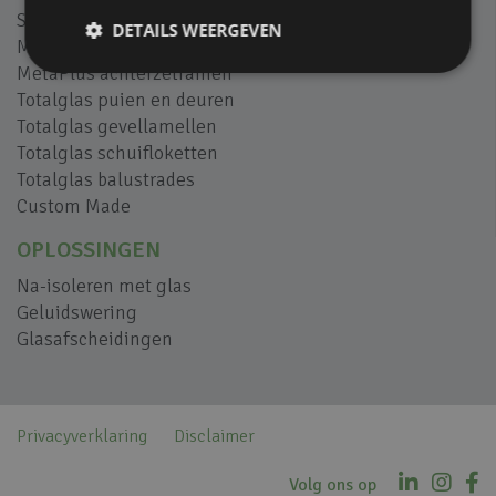
SilentAir geluidsschermen
DETAILS WEERGEVEN
M-view balkonbeglazing
MetaPlus achterzetramen
Totalglas puien en deuren
Totalglas gevellamellen
Totalglas schuifloketten
Totalglas balustrades
Custom Made
OPLOSSINGEN
Na-isoleren met glas
Geluidswering
Glasafscheidingen
Privacyverklaring
Disclaimer
Volg ons op