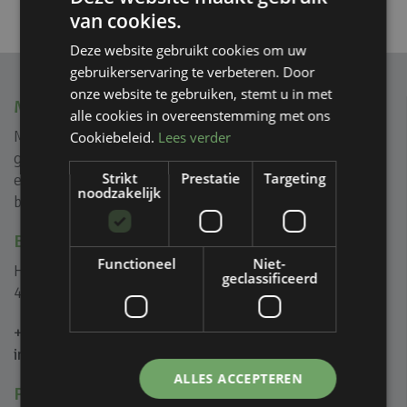
van cookies.
Deze website gebruikt cookies om uw
gebruikerservaring te verbeteren. Door
onze website te gebruiken, stemt u in met
MVIEW+
alle cookies in overeenstemming met ons
Mview+ is gespecialiseerd in rank geprofileerde
Cookiebeleid.
Lees verder
glasoplossingen voor (na) isolatie, reductie van geluid
Strikt
Prestatie
Targeting
en creëren van ongeïsoleerde glazen puien voor zowel
noodzakelijk
binnen als buiten.
BEL OF MAIL ONS
Functioneel
Niet-
Het Eek 5B
geclassificeerd
4004 LM Tiel
+31 (0)344 446 000
info@mviewplus.nl
ALLES ACCEPTEREN
PRODUCTEN