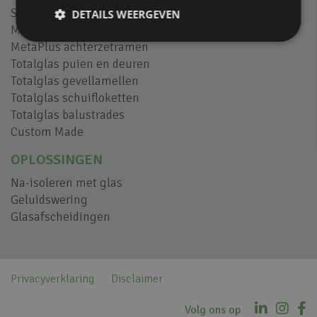
SilentAir geluidsschermen
DETAILS WEERGEVEN
M-view balkonbeglazing
MetaPlus achterzetramen
Totalglas puien en deuren
Totalglas gevellamellen
Totalglas schuifloketten
Totalglas balustrades
Custom Made
OPLOSSINGEN
Na-isoleren met glas
Geluidswering
Glasafscheidingen
Privacyverklaring
Disclaimer
Volg ons op