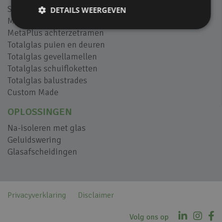
SilentAir geluidsschermen
DETAILS WEERGEVEN
M-view balkonbeglazing
MetaPlus achterzetramen
Totalglas puien en deuren
Totalglas gevellamellen
Totalglas schuifloketten
Totalglas balustrades
Custom Made
OPLOSSINGEN
Na-isoleren met glas
Geluidswering
Glasafscheidingen
Privacyverklaring
Disclaimer
Volg ons op