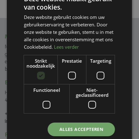
van cookies.
Deze website gebruikt cookies om uw
gebruikerservaring te verbeteren. Door
onze website te gebruiken, stemt u in met
MVIEW+
alle cookies in overeenstemming met ons
Mview+ is gespecialiseerd in rank geprofileerde
Cookiebeleid.
Lees verder
glasoplossingen voor (na) isolatie, reductie van geluid
Strikt
Prestatie
Targeting
en creëren van ongeïsoleerde glazen puien voor zowel
noodzakelijk
binnen als buiten.
BEL OF MAIL ONS
Functioneel
Niet-
Het Eek 5B
geclassificeerd
4004 LM Tiel
+31 (0)344 446 000
info@mviewplus.nl
ALLES ACCEPTEREN
PRODUCTEN