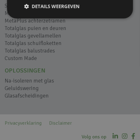
SilentAir geluidsschermen
DETAILS WEERGEVEN
M-view balkonbeglazing
MetaPlus achterzetramen
Totalglas puien en deuren
Totalglas gevellamellen
Totalglas schuifloketten
Totalglas balustrades
Custom Made
OPLOSSINGEN
Na-isoleren met glas
Geluidswering
Glasafscheidingen
Privacyverklaring
Disclaimer
Volg ons op