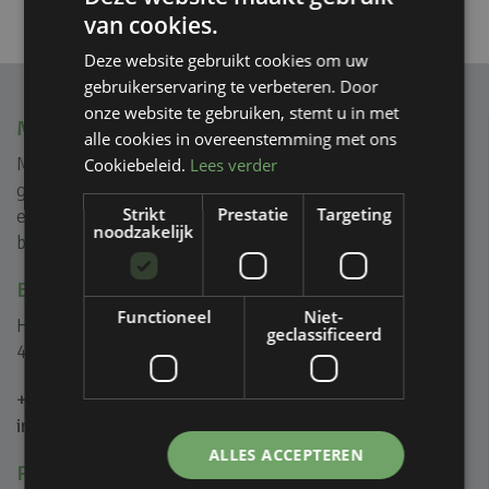
van cookies.
Deze website gebruikt cookies om uw
gebruikerservaring te verbeteren. Door
onze website te gebruiken, stemt u in met
MVIEW+
alle cookies in overeenstemming met ons
Mview+ is gespecialiseerd in rank geprofileerde
Cookiebeleid.
Lees verder
glasoplossingen voor (na) isolatie, reductie van geluid
Strikt
Prestatie
Targeting
en creëren van ongeïsoleerde glazen puien voor zowel
noodzakelijk
binnen als buiten.
BEL OF MAIL ONS
Functioneel
Niet-
Het Eek 5B
geclassificeerd
4004 LM Tiel
+31 (0)344 446 000
info@mviewplus.nl
ALLES ACCEPTEREN
PRODUCTEN