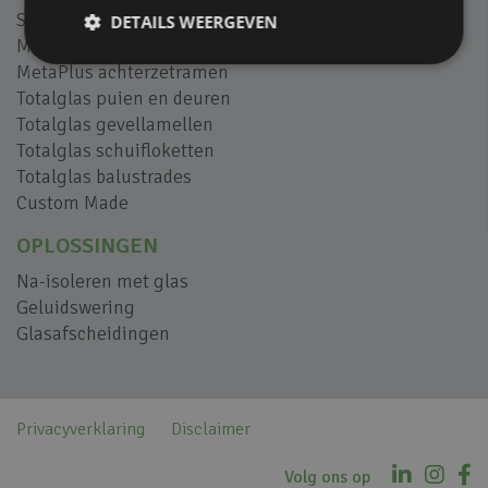
SilentAir geluidsschermen
DETAILS WEERGEVEN
M-view balkonbeglazing
MetaPlus achterzetramen
Totalglas puien en deuren
Totalglas gevellamellen
Totalglas schuifloketten
Totalglas balustrades
Custom Made
OPLOSSINGEN
Na-isoleren met glas
Geluidswering
Glasafscheidingen
Privacyverklaring
Disclaimer
Volg ons op