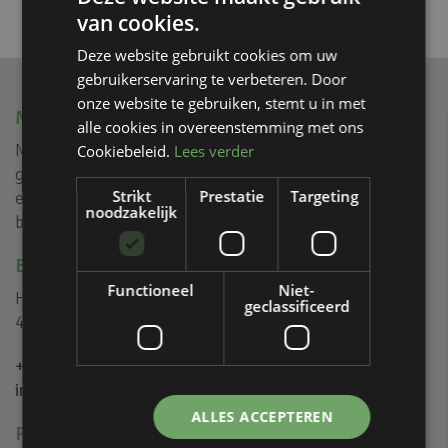
van cookies.
Deze website gebruikt cookies om uw
gebruikerservaring te verbeteren. Door
onze website te gebruiken, stemt u in met
MVIEW+
alle cookies in overeenstemming met ons
Mview+ is gespecialiseerd in rank geprofileerde
Cookiebeleid.
Lees verder
glasoplossingen voor (na) isolatie, reductie van geluid
Strikt
Prestatie
Targeting
en creëren van ongeïsoleerde glazen puien voor zowel
noodzakelijk
binnen als buiten.
BEL OF MAIL ONS
Functioneel
Niet-
Het Eek 5B
geclassificeerd
4004 LM Tiel
+31 (0)344 446 000
info@mviewplus.nl
ALLES ACCEPTEREN
PRODUCTEN