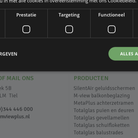
 u in met alle cookies in overeenstemming met ons Cookiebeleid.
Prestatie
Targeting
Functioneel
ERGEVEN
ALLES 
OF MAIL ONS
PRODUCTEN
ek 5B
SilentAir geluidsschermen
LM Tiel
M-view balkonbeglazing
MetaPlus achterzetramen
0)344 446 000
Totalglas puien en deuren
mviewplus.nl
Totalglas gevellamellen
Totalglas schuifloketten
Totalglas balustrades