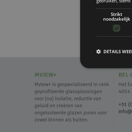
gebruiken, stemt
Strikt
noodzakelijk
DETAILS WE
MVIEW+
BEL 
Mview+ is gespecialiseerd in rank
Het E
geprofileerde glasoplossingen
4004 
voor (na) isolatie, reductie van
+31 (
geluid en creëren van
info@
ongeïsoleerde glazen puien voor
zowel binnen als buiten.