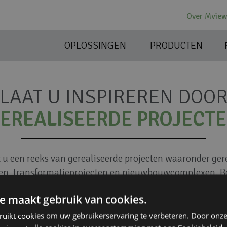
Over Mvie
OPLOSSINGEN
PRODUCTEN
LAAT U INSPIREREN DOO
EREALISEERDE PROJECT
t u een reeks van gerealiseerde projecten waaronder ge
n, transformatieprojecten en nieuwbouwcomplexen. B
voor uw project of heeft u een
isolatie
,
geluid
of
licht
ui
e maakt gebruik van cookies.
contact met ons op
, wij denken graag met u mee.
ruikt cookies om uw gebruikerservaring te verbeteren. Door onze