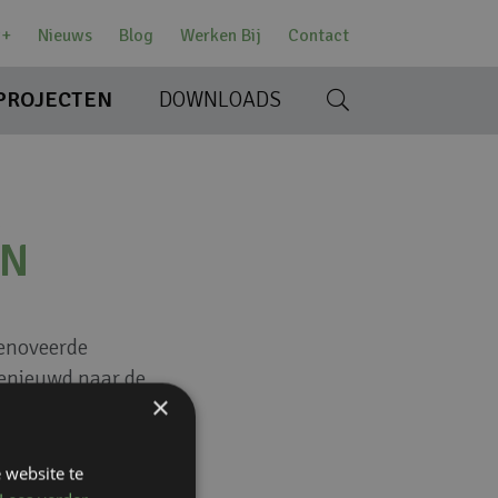
w+
Nieuws
Blog
Werken Bij
Contact
PROJECTEN
DOWNLOADS
R
EN
renoveerde
enieuwd naar de
×
tdaging?
Neem
 website te