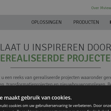
Over Mvie
OPLOSSINGEN
PRODUCTEN
LAAT U INSPIREREN DOO
EREALISEERDE PROJECT
t u een reeks van gerealiseerde projecten waaronder ge
n, transformatieprojecten en nieuwbouwcomplexen. B
voor uw project of heeft u een
isolatie
,
geluid
of
licht
ui
e maakt gebruik van cookies.
contact met ons op
, wij denken graag met u mee.
ruikt cookies om uw gebruikerservaring te verbeteren. Door onze