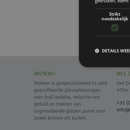
gebruiken, stemt
Strikt
noodzakelijk
DETAILS WE
MVIEW+
BEL 
Mview+ is gespecialiseerd in rank
Het E
geprofileerde glasoplossingen
4004 
voor (na) isolatie, reductie van
+31 (
geluid en creëren van
info@
ongeïsoleerde glazen puien voor
zowel binnen als buiten.