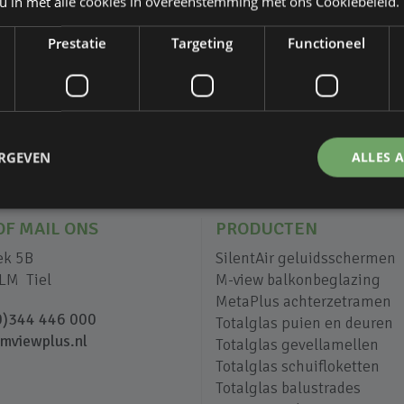
 u in met alle cookies in overeenstemming met ons Cookiebeleid.
Prestatie
Targeting
Functioneel
ERGEVEN
ALLES 
OF MAIL ONS
PRODUCTEN
ek 5B
SilentAir geluidsschermen
LM Tiel
M-view balkonbeglazing
MetaPlus achterzetramen
0)344 446 000
Totalglas puien en deuren
mviewplus.nl
Totalglas gevellamellen
Totalglas schuifloketten
Totalglas balustrades