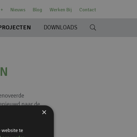
w+
Nieuws
Blog
Werken Bij
Contact
PROJECTEN
DOWNLOADS
R
EN
renoveerde
enieuwd naar de
×
tdaging?
Neem
 website te