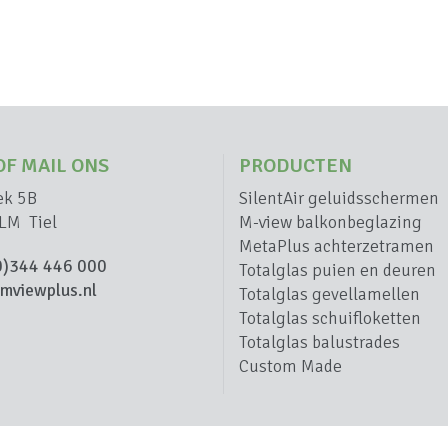
OF MAIL ONS
PRODUCTEN
ek 5B
SilentAir geluidsschermen
LM Tiel
M-view balkonbeglazing
MetaPlus achterzetramen
0)344 446 000
Totalglas puien en deuren
mviewplus.nl
Totalglas gevellamellen
Totalglas schuifloketten
Totalglas balustrades
Custom Made