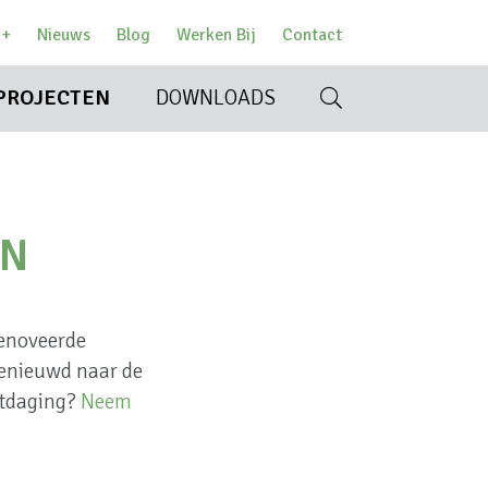
w+
Nieuws
Blog
Werken Bij
Contact
PROJECTEN
DOWNLOADS
R
EN
renoveerde
enieuwd naar de
tdaging?
Neem