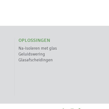
OPLOSSINGEN
Na-isoleren met glas
Geluidswering
Glasafscheidingen