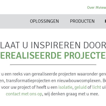
Over Mvie
OPLOSSINGEN
PRODUCTEN
LAAT U INSPIREREN DOO
EREALISEERDE PROJECT
t u een reeks van gerealiseerde projecten waaronder ge
n, transformatieprojecten en nieuwbouwcomplexen. B
voor uw project of heeft u een
isolatie
,
geluid
of
licht
ui
contact met ons op
, wij denken graag met u mee.