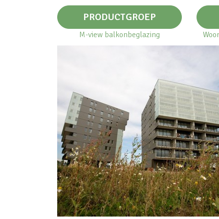
PRODUCTGROEP
M-view balkonbeglazing
Woon